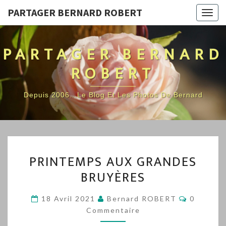
PARTAGER BERNARD ROBERT
Togg
navig
PARTAGER BERNARD
ROBERT
Depuis 2006…Le Blog Et Les Photos De Bernard
PRINTEMPS
PRINTEMPS AUX GRANDES
AUX
BRUYÈRES
GRANDES
BRUYÈRES
Commenta
18 Avril 2021
Bernard ROBERT
0
Commentaire