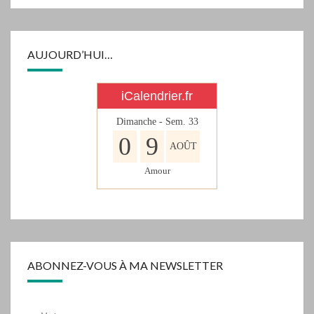
AUJOURD’HUI…
iCalendrier.fr
Dimanche - Sem.
33
0
9
AOÛT
Amour
ABONNEZ-VOUS À MA NEWSLETTER