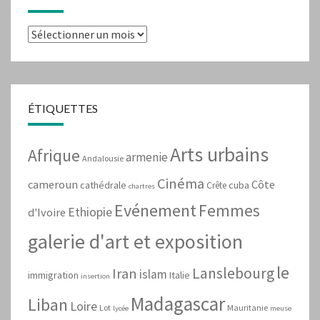
Archives
ÉTIQUETTES
Arts urbains
Afrique
armenie
Andalousie
Cinéma
cameroun
Côte
cathédrale
cuba
Crête
chartres
Evénement
Femmes
Ethiopie
d'Ivoire
galerie d'art et exposition
le
Lanslebourg
Iran
islam
immigration
Italie
insertion
Madagascar
Liban
Loire
Lot
Mauritanie
lycée
meuse