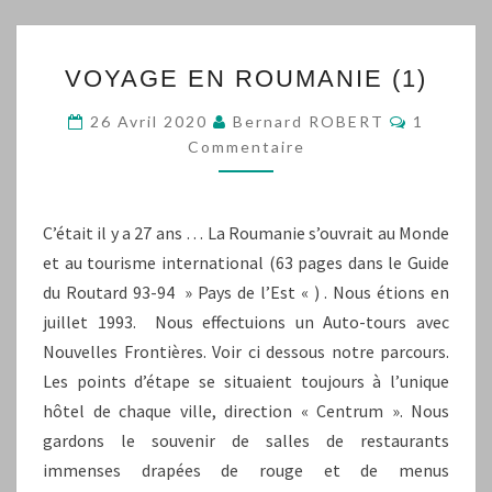
VOYAGE
VOYAGE EN ROUMANIE (1)
EN
ROUMANIE
Commenta
26 Avril 2020
Bernard ROBERT
1
(1)
Commentaire
C’était il y a 27 ans … La Roumanie s’ouvrait au Monde
et au tourisme international (63 pages dans le Guide
du Routard 93-94 » Pays de l’Est « ) . Nous étions en
juillet 1993. Nous effectuions un Auto-tours avec
Nouvelles Frontières. Voir ci dessous notre parcours.
Les points d’étape se situaient toujours à l’unique
hôtel de chaque ville, direction « Centrum ». Nous
gardons le souvenir de salles de restaurants
immenses drapées de rouge et de menus