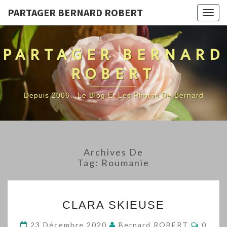
PARTAGER BERNARD ROBERT
Togg
navig
PARTAGER BERNARD
ROBERT
Depuis 2006…Le Blog Et Les Photos De Bernard
Archives De
Tag:
Roumanie
CLARA
CLARA SKIEUSE
SKIEUSE
Comme
23 Décembre 2020
Bernard ROBERT
0