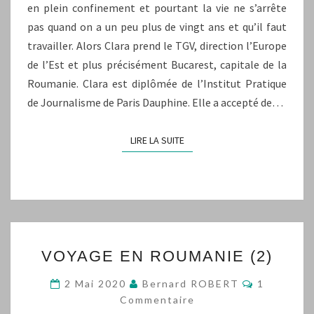
en plein confinement et pourtant la vie ne s’arrête
pas quand on a un peu plus de vingt ans et qu’il faut
travailler. Alors Clara prend le TGV, direction l’Europe
de l’Est et plus précisément Bucarest, capitale de la
Roumanie. Clara est diplômée de l’Institut Pratique
de Journalisme de Paris Dauphine. Elle a accepté de…
LIRE LA SUITE
LIRE LA SUITE
VOYAGE
VOYAGE EN ROUMANIE (2)
EN
ROUMANIE
Commentai
2 Mai 2020
Bernard ROBERT
1
(2)
Commentaire