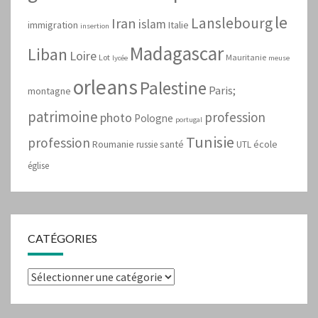
le
Lanslebourg
Iran
islam
immigration
Italie
insertion
Madagascar
Liban
Loire
Lot
Mauritanie
lycée
meuse
orleans
Palestine
Paris;
montagne
patrimoine
profession
photo
Pologne
portugal
Tunisie
profession
Roumanie
santé
école
russie
UTL
église
CATÉGORIES
Catégories