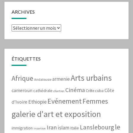
ARCHIVES
Archives
ÉTIQUETTES
Arts urbains
Afrique
armenie
Andalousie
Cinéma
cameroun
Côte
cathédrale
cuba
Crête
chartres
Evénement
Femmes
Ethiopie
d'Ivoire
galerie d'art et exposition
le
Lanslebourg
Iran
islam
immigration
Italie
insertion