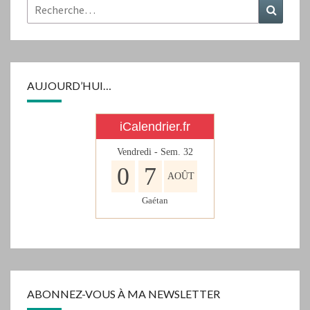
Rechercher :
Recher
AUJOURD’HUI…
iCalendrier.fr
Vendredi - Sem.
32
0
7
AOÛT
Gaétan
ABONNEZ-VOUS À MA NEWSLETTER