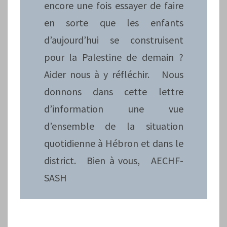
encore une fois essayer de faire
en sorte que les enfants
d’aujourd’hui se construisent
pour la Palestine de demain ?
Aider nous à y réfléchir. Nous
donnons dans cette lettre
d’information une vue
d’ensemble de la situation
quotidienne à Hébron et dans le
district. Bien à vous, AECHF-
SASH