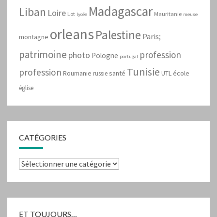
Madagascar
Liban
Loire
Lot
Mauritanie
lycée
meuse
orleans
Palestine
Paris;
montagne
patrimoine
profession
photo
Pologne
portugal
Tunisie
profession
Roumanie
santé
école
russie
UTL
église
CATÉGORIES
Catégories
ET TOUJOURS…