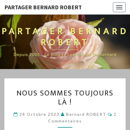
PARTAGER BERNARD ROBERT
Togg
navig
PARTAGER BERNARD
ROBERT
Depuis 2006…Le Blog Et Les Photos De Bernard
NOUS
NOUS SOMMES TOUJOURS
SOMMES
LÀ !
TOUJOURS
LÀ
Commen
24 Octobre 2023
Bernard ROBERT
2
!
Commentaires