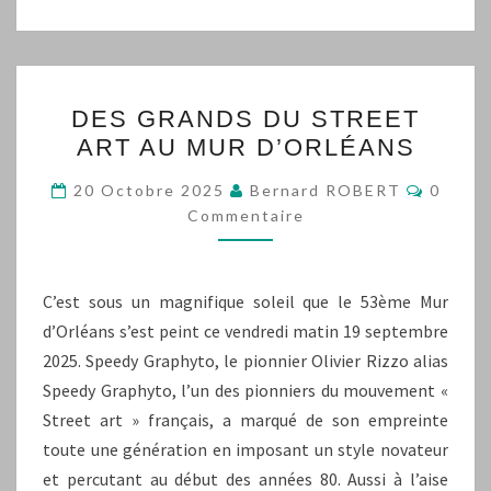
DES
DES GRANDS DU STREET
GRANDS
ART AU MUR D’ORLÉANS
DU
STREET
Commen
20 Octobre 2025
Bernard ROBERT
0
ART
Commentaire
AU
MUR
C’est sous un magnifique soleil que le 53ème Mur
D’ORLÉANS
d’Orléans s’est peint ce vendredi matin 19 septembre
2025. Speedy Graphyto, le pionnier Olivier Rizzo alias
Speedy Graphyto, l’un des pionniers du mouvement «
Street art » français, a marqué de son empreinte
toute une génération en imposant un style novateur
et percutant au début des années 80. Aussi à l’aise