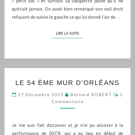
« petit sac » et surtout sa casquette jaune qu’il ne
quittait jamais. On avait bien remarqué son oeil droit
refusant de suivre le gauche ce qui lui donné l’air de…
LIRE LA SUITE
LIRE LA SUITE
LE
LE 54 ÈME MUR D’ORLÉANS
54
ÈME
Comme
27 Décembre 2025
Bernard ROBERT
1
MUR
Commentaire
D’ORLÉANS
Je me suis fait distancer et je n’ai pu assister à la
performance de DXTR, qui a eu lieu en début de