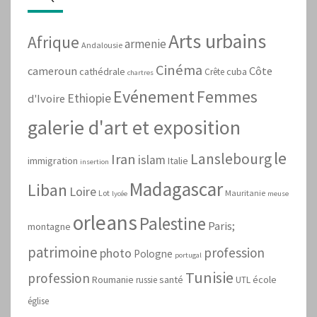
Arts urbains
Afrique
armenie
Andalousie
Cinéma
cameroun
Côte
cathédrale
cuba
Crête
chartres
Evénement
Femmes
Ethiopie
d'Ivoire
galerie d'art et exposition
le
Lanslebourg
Iran
islam
immigration
Italie
insertion
Madagascar
Liban
Loire
Lot
Mauritanie
lycée
meuse
orleans
Palestine
Paris;
montagne
patrimoine
profession
photo
Pologne
portugal
Tunisie
profession
Roumanie
santé
école
russie
UTL
église