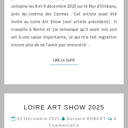
semaine les 8 et 9 décembre 2025 sur le Mur d’Orléans,
près du cinéma des Carmes . Cet artiste avait été
invité au Loire Art Show (voir article précédent) . Il
travaille à Berlin et j’ai remarqué qu’il avait mis son
art à une cause importante, ce qui m’a fait regretter
encore plus de ne l’avoir pas rencontré…
LIRE LA SUITE
LIRE LA SUITE
LOIRE
LOIRE ART SHOW 2025
ART
SHOW
Comme
22 Décembre 2025
Bernard ROBERT
0
2025
Commentaire