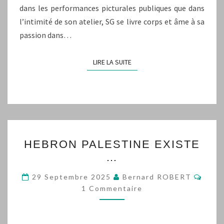
dans les performances picturales publiques que dans
l’intimité de son atelier, SG se livre corps et âme à sa
passion dans…
LIRE LA SUITE
LIRE LA SUITE
HEBRON
HEBRON PALESTINE EXISTE
PALESTINE
…
EXISTE
…
Comm
29 Septembre 2025
Bernard ROBERT
1 Commentaire