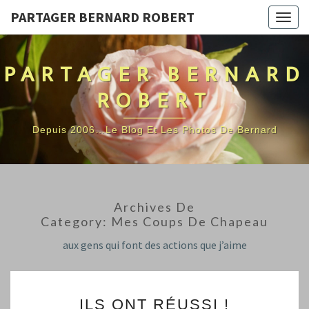
PARTAGER BERNARD ROBERT
Togg
navig
PARTAGER BERNARD
ROBERT
Depuis 2006…Le Blog Et Les Photos De Bernard
Archives De
Category:
Mes Coups De Chapeau
aux gens qui font des actions que j’aime
ILS
ILS ONT RÉUSSI !