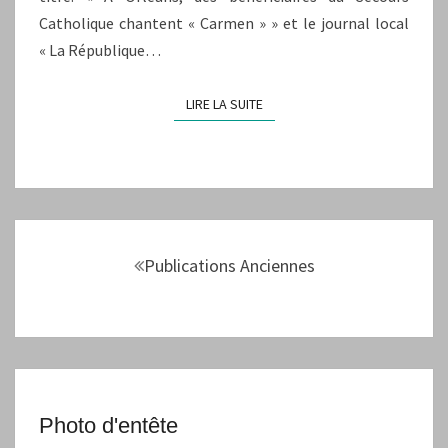
Catholique chantent « Carmen » » et le journal local
« La République…
LIRE LA SUITE
LIRE LA SUITE
Navigation
au
Publications Anciennes
sein
des
articles
Photo d'entête