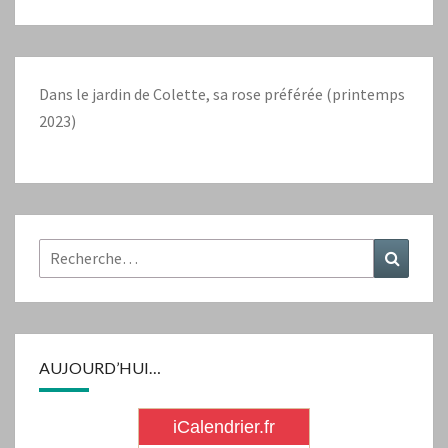
Dans le jardin de Colette, sa rose préférée (printemps
2023)
Rechercher :
Recher
AUJOURD’HUI…
iCalendrier.fr