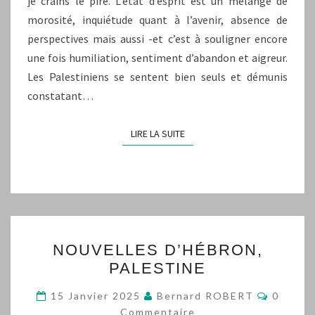
je crains le pire. L’état d’esprit est un mélange de
morosité, inquiétude quant à l’avenir, absence de
perspectives mais aussi -et c’est à souligner encore
une fois humiliation, sentiment d’abandon et aigreur.
Les Palestiniens se sentent bien seuls et démunis
constatant…
LIRE LA SUITE
LIRE LA SUITE
NOUVELLES
NOUVELLES D’HÉBRON,
D’HÉBRON,
PALESTINE
PALESTINE
Commen
15 Janvier 2025
Bernard ROBERT
0
Commentaire