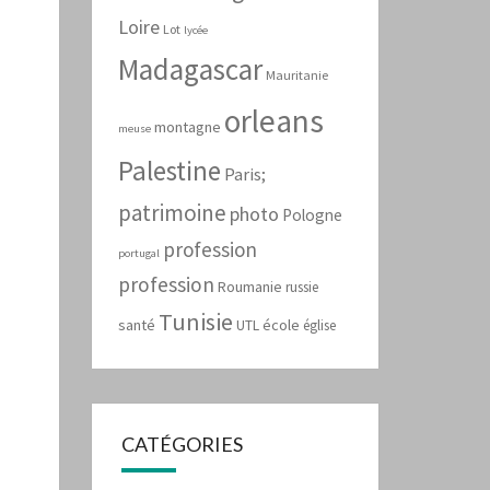
Loire
Lot
lycée
Madagascar
Mauritanie
orleans
montagne
meuse
Palestine
Paris;
patrimoine
photo
Pologne
profession
portugal
profession
Roumanie
russie
Tunisie
santé
école
UTL
église
CATÉGORIES