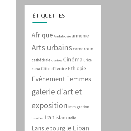
ÉTIQUETTES
Afrique
armenie
Andalousie
Arts urbains
cameroun
Cinéma
cathédrale
Crête
chartres
Ethiopie
Côte d'Ivoire
cuba
Evénement
Femmes
galerie d'art et
exposition
immigration
Iran
islam
Italie
insertion
le Liban
Lanslebourg