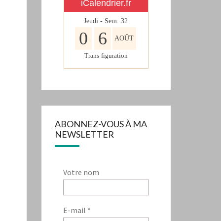
iCalendrier.fr
Jeudi - Sem.
32
0
6
AOÛT
Trans-figuration
ABONNEZ-VOUS À MA
NEWSLETTER
Votre nom
E-mail
*