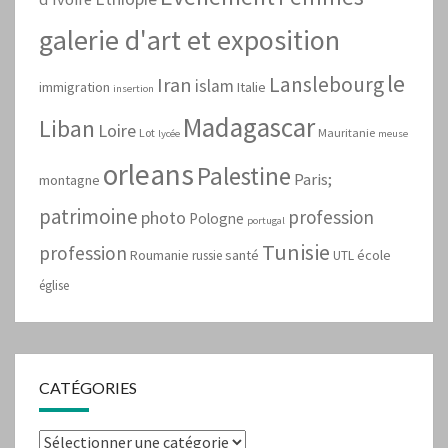
galerie d'art et exposition
le
Lanslebourg
Iran
islam
immigration
Italie
insertion
Madagascar
Liban
Loire
Lot
Mauritanie
lycée
meuse
orleans
Palestine
Paris;
montagne
patrimoine
profession
photo
Pologne
portugal
Tunisie
profession
Roumanie
santé
école
russie
UTL
église
CATÉGORIES
Catégories