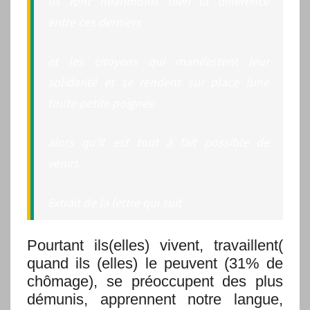
Ils font néanmoins bien la différence
entre ces derniers
et les citoyens qui manifestent leur
solidarité et se rendent sur place (une
toute petite poignée
alors qu’il est tout à fait possible de
venir).
Extrait de la lettre qui suit
Pourtant ils(elles) vivent, travaillent(
quand ils (elles) le peuvent (31% de
chômage), se préoccupent des plus
démunis, apprennent notre langue,