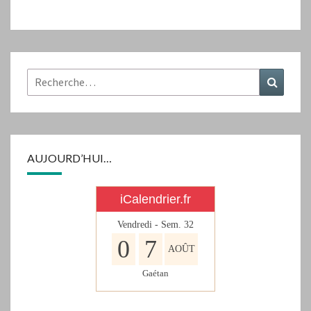
Rechercher :
Recher
AUJOURD’HUI…
iCalendrier.fr
Vendredi - Sem.
32
0
7
AOÛT
Gaétan