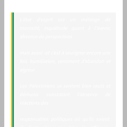
L’état d’esprit est un mélange de
morosité, inquiétude quant à l’avenir,
absence de perspectives
mais aussi -et c’est à souligner encore une
fois humiliation, sentiment d’abandon et
aigreur.
Les Palestiniens se sentent bien seuls et
démunis constatant l’absence de
réactions des
responsables politiques où qu’ils soient.