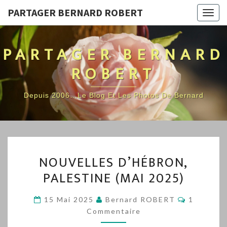
PARTAGER BERNARD ROBERT
Togg
navig
PARTAGER BERNARD
ROBERT
Depuis 2006…Le Blog Et Les Photos De Bernard
NOUVELLES
NOUVELLES D’HÉBRON,
D’HÉBRON,
PALESTINE (MAI 2025)
PALESTINE
(MAI
Commenta
15 Mai 2025
Bernard ROBERT
1
2025)
Commentaire