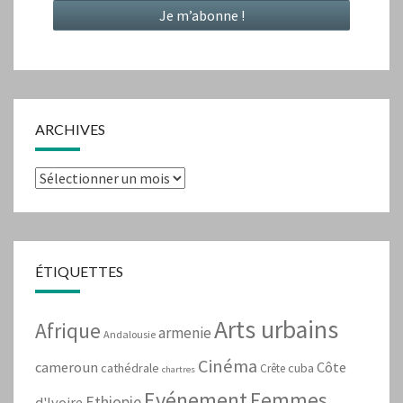
ARCHIVES
Archives
ÉTIQUETTES
Arts urbains
Afrique
armenie
Andalousie
Cinéma
cameroun
Côte
cathédrale
cuba
Crête
chartres
Evénement
Femmes
Ethiopie
d'Ivoire