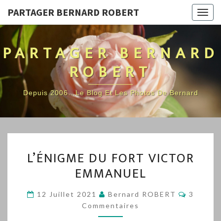
PARTAGER BERNARD ROBERT
Togg
navig
PARTAGER BERNARD
ROBERT
Depuis 2006…Le Blog Et Les Photos De Bernard
L’ÉNIGME
L’ÉNIGME DU FORT VICTOR
DU
EMMANUEL
FORT
VICTOR
Comment
12 Juillet 2021
Bernard ROBERT
3
EMMANUEL
Commentaires