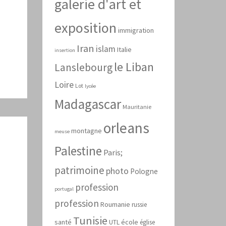
galerie d'art et
exposition
immigration
Iran
islam
Italie
insertion
le Liban
Lanslebourg
Loire
Lot
lycée
Madagascar
Mauritanie
orleans
montagne
meuse
Palestine
Paris;
patrimoine
photo
Pologne
profession
portugal
profession
Roumanie
russie
Tunisie
santé
école
UTL
église