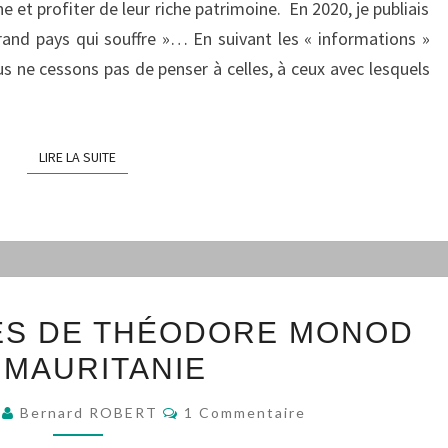
e et profiter de leur riche patrimoine. En 2020, je publiais
rand pays qui souffre »… En suivant les « informations »
 ne cessons pas de penser à celles, à ceux avec lesquels
LIRE LA SUITE
LIRE LA SUITE
SUR
ES DE THÉODORE MONOD
LES
 MAURITANIE
TRACES
DE
Commentaires
6
Bernard ROBERT
1 Commentaire
THÉODORE