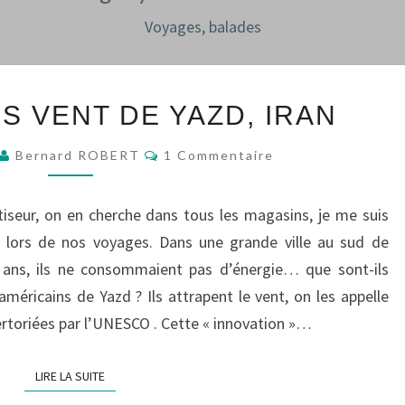
Voyages, balades
LES
S VENT DE YAZD, IRAN
ATTRAPES
VENT
Commentaires
Bernard ROBERT
1 Commentaire
DE
YAZD,
atiseur, on en cherche dans tous les magasins, je me suis
IRAN
u lors de nos voyages. Dans une grande ville au sud de
0 ans, ils ne consommaient pas d’énergie… que sont-ils
ricains de Yazd ? Ils attrapent le vent, on les appelle
épertoriées par l’UNESCO . Cette « innovation »…
LIRE LA SUITE
LIRE LA SUITE