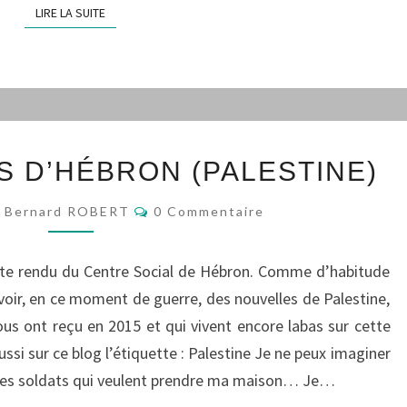
LIRE LA SUITE
LIRE LA SUITE
DES
 D’HÉBRON (PALESTINE)
NOUVELLES
D’HÉBRON
Commentaires
Bernard ROBERT
0 Commentaire
(PALESTINE)
mpte rendu du Centre Social de Hébron. Comme d’habitude
voir, en ce moment de guerre, des nouvelles de Palestine,
ous ont reçu en 2015 et qui vivent encore labas sur cette
ussi sur ce blog l’étiquette : Palestine Je ne peux imaginer
 des soldats qui veulent prendre ma maison… Je…