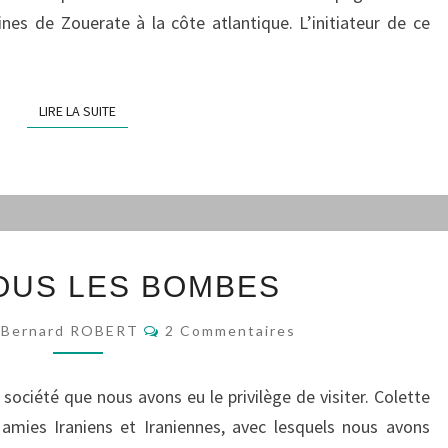
mines de Zouerate à la côte atlantique. L’initiateur de ce
LIRE LA SUITE
LIRE LA SUITE
IRAN
OUS LES BOMBES
SOUS
LES
Commentaires
Bernard ROBERT
2 Commentaires
BOMBES
société que nous avons eu le privilège de visiter. Colette
amies Iraniens et Iraniennes, avec lesquels nous avons