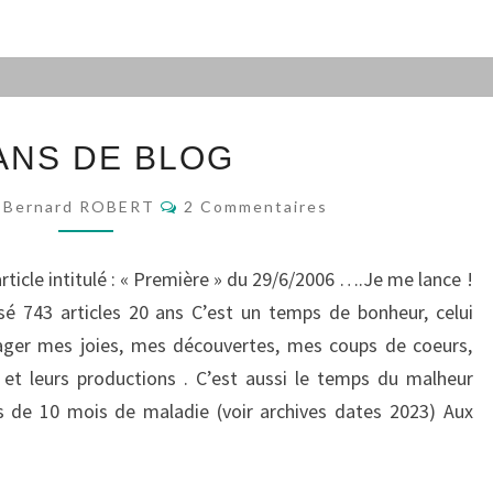
20
 ANS DE BLOG
ANS
DE
Commentaires
Bernard ROBERT
2 Commentaires
BLOG
article intitulé : « Première » du 29/6/2006 ….Je me lance !
sé 743 articles 20 ans C’est un temps de bonheur, celui
tager mes joies, mes découvertes, mes coups de coeurs,
t leurs productions . C’est aussi le temps du malheur
s de 10 mois de maladie (voir archives dates 2023) Aux