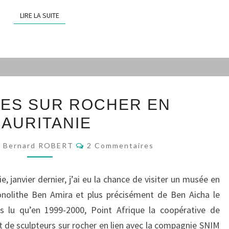
LIRE LA SUITE
LIRE LA SUITE
SCULPTURES
ES SUR ROCHER EN
SUR
AURITANIE
ROCHER
EN
Commentaires
Bernard ROBERT
2 Commentaires
MAURITANIE
, janvier dernier, j’ai eu la chance de visiter un musée en
monolithe Ben Amira et plus précisément de Ben Aicha le
is lu qu’en 1999-2000, Point Afrique la coopérative de
 de sculpteurs sur rocher en lien avec la compagnie SNIM