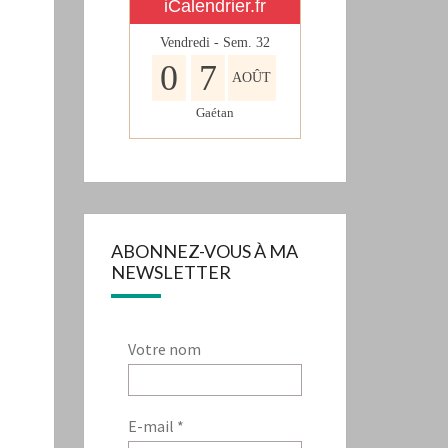
iCalendrier.fr
Vendredi - Sem.
32
0
7
AOÛT
Gaétan
ABONNEZ-VOUS À MA
NEWSLETTER
Votre nom
E-mail
*