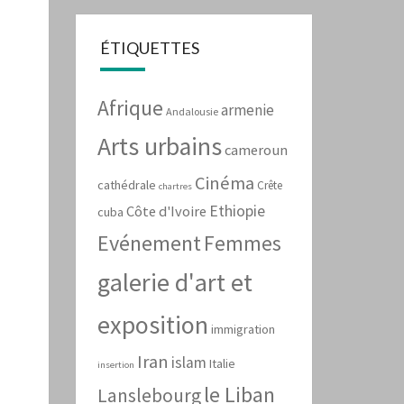
ÉTIQUETTES
Afrique
armenie
Andalousie
Arts urbains
cameroun
Cinéma
cathédrale
Crête
chartres
Ethiopie
Côte d'Ivoire
cuba
Evénement
Femmes
galerie d'art et
exposition
immigration
Iran
islam
Italie
insertion
le Liban
Lanslebourg