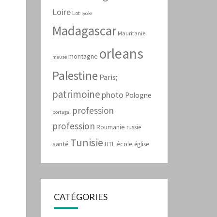
Loire
Lot
lycée
Madagascar
Mauritanie
orleans
montagne
meuse
Palestine
Paris;
patrimoine
photo
Pologne
profession
portugal
profession
Roumanie
russie
Tunisie
santé
école
UTL
église
CATÉGORIES