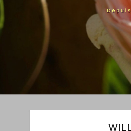
Depui
WIL