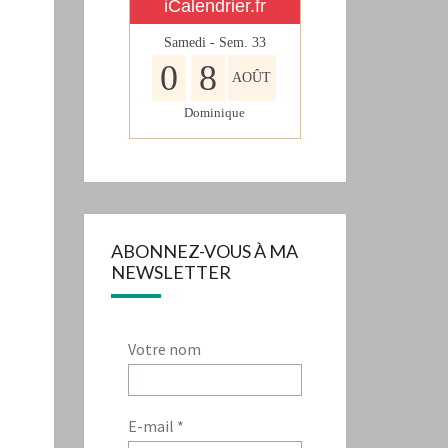
iCalendrier.fr
Samedi - Sem.
33
0
8
AOÛT
Dominique
ABONNEZ-VOUS À MA
NEWSLETTER
Votre nom
E-mail
*