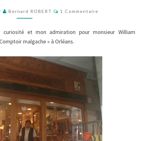
LUI
Commentaires
2
Bernard ROBERT
1 Commentaire
a curiosité et mon admiration pour monsieur William
u Comptoir malgache » à Orléans.