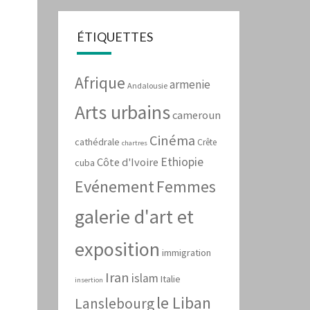
ÉTIQUETTES
Afrique
armenie
Andalousie
Arts urbains
cameroun
Cinéma
cathédrale
Crête
chartres
Ethiopie
Côte d'Ivoire
cuba
Evénement
Femmes
galerie d'art et
exposition
immigration
Iran
islam
Italie
insertion
le Liban
Lanslebourg