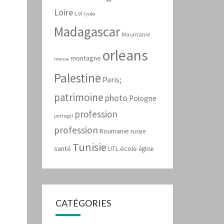
Loire
Lot
lycée
Madagascar
Mauritanie
orleans
montagne
meuse
Palestine
Paris;
patrimoine
photo
Pologne
profession
portugal
profession
Roumanie
russie
Tunisie
santé
école
UTL
église
CATÉGORIES