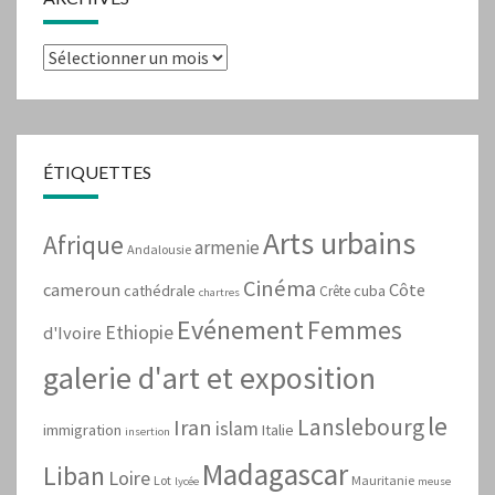
Archives
ÉTIQUETTES
Arts urbains
Afrique
armenie
Andalousie
Cinéma
cameroun
Côte
cathédrale
cuba
Crête
chartres
Evénement
Femmes
Ethiopie
d'Ivoire
galerie d'art et exposition
le
Lanslebourg
Iran
islam
immigration
Italie
insertion
Madagascar
Liban
Loire
Lot
Mauritanie
lycée
meuse