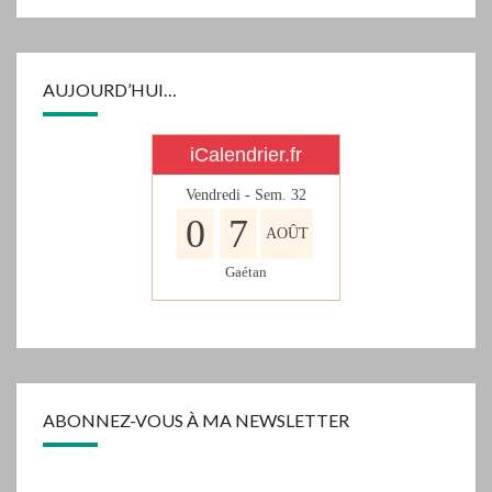
AUJOURD’HUI…
iCalendrier.fr
Vendredi - Sem.
32
0
7
AOÛT
Gaétan
ABONNEZ-VOUS À MA NEWSLETTER