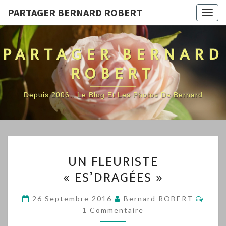
PARTAGER BERNARD ROBERT
Togg
navig
PARTAGER BERNARD
ROBERT
Depuis 2006…Le Blog Et Les Photos De Bernard
UN
UN FLEURISTE
FLEURISTE
« ES’DRAGÉES »
« ES’DRAGÉES »
Comm
26 Septembre 2016
Bernard ROBERT
1 Commentaire