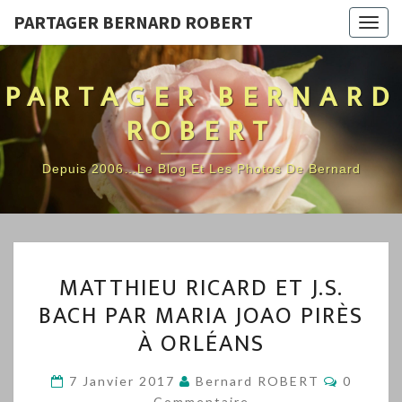
PARTAGER BERNARD ROBERT
Togg
navig
PARTAGER BERNARD
ROBERT
Depuis 2006…Le Blog Et Les Photos De Bernard
MATTHIEU
MATTHIEU RICARD ET J.S.
RICARD
BACH PAR MARIA JOAO PIRÈS
ET
À ORLÉANS
J.S.
BACH
Comment
7 Janvier 2017
Bernard ROBERT
0
PAR
Commentaire