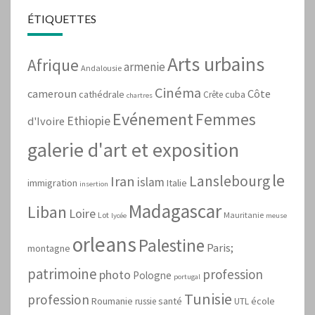
ÉTIQUETTES
Arts urbains
Afrique
armenie
Andalousie
Cinéma
cameroun
Côte
cathédrale
cuba
Crête
chartres
Evénement
Femmes
Ethiopie
d'Ivoire
galerie d'art et exposition
le
Lanslebourg
Iran
islam
immigration
Italie
insertion
Madagascar
Liban
Loire
Lot
Mauritanie
lycée
meuse
orleans
Palestine
Paris;
montagne
patrimoine
profession
photo
Pologne
portugal
Tunisie
profession
Roumanie
santé
école
russie
UTL