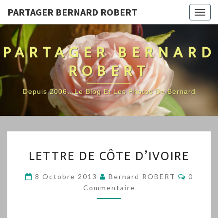
PARTAGER BERNARD ROBERT
Togg
navig
PARTAGER BERNARD
ROBERT
Depuis 2006…Le Blog Et Les Photos De Bernard
LETTRE
LETTRE DE CÔTE D’IVOIRE
DE
CÔTE
Commen
8 Octobre 2013
Bernard ROBERT
0
D’IVOIRE
Commentaire