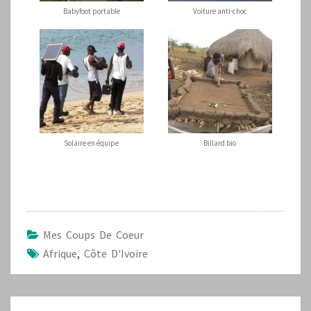
Babyfoot portable
Voiture anti-choc
Solaire en équipe
Billard bio
Mes Coups De Coeur
Afrique
,
Côte D'Ivoire
Navigation