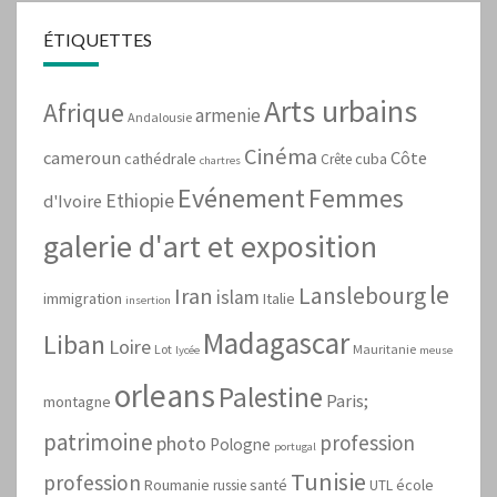
ÉTIQUETTES
Arts urbains
Afrique
armenie
Andalousie
Cinéma
cameroun
Côte
cathédrale
cuba
Crête
chartres
Evénement
Femmes
Ethiopie
d'Ivoire
galerie d'art et exposition
le
Lanslebourg
Iran
islam
immigration
Italie
insertion
Madagascar
Liban
Loire
Lot
Mauritanie
lycée
meuse
orleans
Palestine
Paris;
montagne
patrimoine
profession
photo
Pologne
portugal
Tunisie
profession
Roumanie
santé
école
russie
UTL