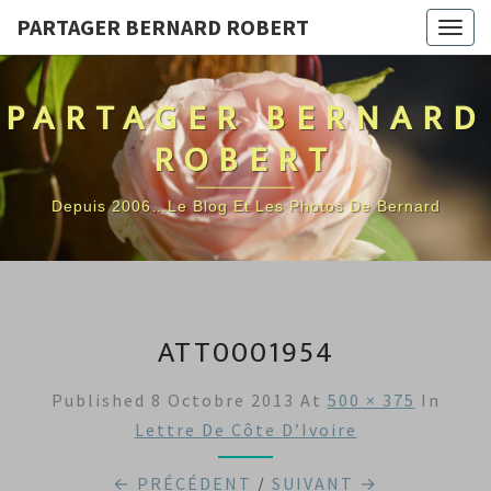
PARTAGER BERNARD ROBERT
Togg
navig
PARTAGER BERNARD
ROBERT
Depuis 2006…Le Blog Et Les Photos De Bernard
ATT0001954
Published
8 Octobre 2013
At
500 × 375
In
Lettre De Côte D’Ivoire
← PRÉCÉDENT
/
SUIVANT →