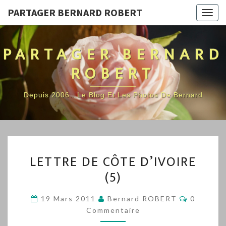
PARTAGER BERNARD ROBERT
Togg
navig
PARTAGER BERNARD
ROBERT
Depuis 2006…Le Blog Et Les Photos De Bernard
LETTRE
LETTRE DE CÔTE D’IVOIRE
DE
(5)
CÔTE
D’IVOIRE
Comment
19 Mars 2011
Bernard ROBERT
0
(5)
Commentaire