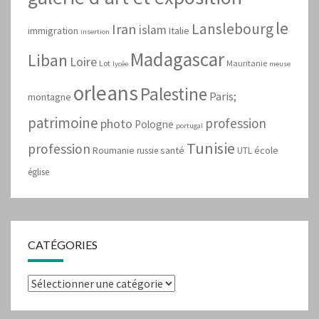
le
Lanslebourg
Iran
islam
immigration
Italie
insertion
Madagascar
Liban
Loire
Lot
Mauritanie
lycée
meuse
orleans
Palestine
Paris;
montagne
patrimoine
profession
photo
Pologne
portugal
Tunisie
profession
Roumanie
santé
école
russie
UTL
église
CATÉGORIES
Catégories