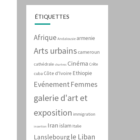
ÉTIQUETTES
Afrique
armenie
Andalousie
Arts urbains
cameroun
Cinéma
cathédrale
Crête
chartres
Ethiopie
Côte d'Ivoire
cuba
Evénement
Femmes
galerie d'art et
exposition
immigration
Iran
islam
Italie
insertion
le Liban
Lanslebourg