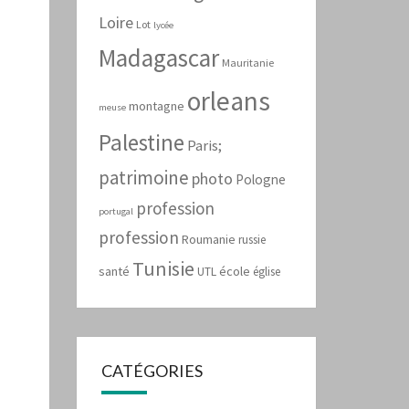
Loire
Lot
lycée
Madagascar
Mauritanie
orleans
montagne
meuse
Palestine
Paris;
patrimoine
photo
Pologne
profession
portugal
profession
Roumanie
russie
Tunisie
santé
école
UTL
église
CATÉGORIES