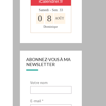
iCalendrier.fr
Samedi - Sem.
33
0
8
AOÛT
Dominique
ABONNEZ-VOUS À MA
NEWSLETTER
Votre nom
E-mail
*