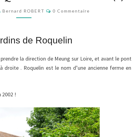
DU
Commentaires
Bernard ROBERT
0 Commentaire
LOIRET
(1)
ardins de Roquelin
rendre la direction de Meung sur Loire, et avant le pont
e à droite . Roquelin est le nom d’une ancienne ferme en
n 2002 !