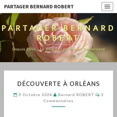
PARTAGER BERNARD ROBERT
Togg
navig
PARTAGER BERNARD
ROBERT
Depuis 2006…Le Blog Et Les Photos De Bernard
DÉCOUVERTE
DÉCOUVERTE À ORLÉANS
À
ORLÉANS
Commen
9 Octobre 2024
Bernard ROBERT
3
Commentaires