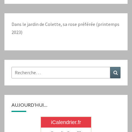
Dans le jardin de Colette, sa rose préférée (printemps
2023)
Rechercher :
Recher
AUJOURD’HUI…
iCalendrier.fr