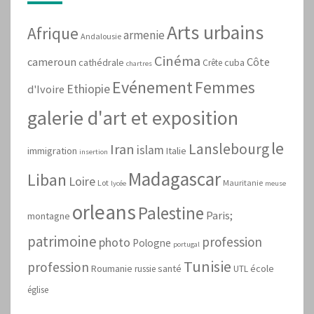
Arts urbains
Afrique
armenie
Andalousie
Cinéma
cameroun
Côte
cathédrale
cuba
Crête
chartres
Evénement
Femmes
Ethiopie
d'Ivoire
galerie d'art et exposition
le
Lanslebourg
Iran
islam
immigration
Italie
insertion
Madagascar
Liban
Loire
Lot
Mauritanie
lycée
meuse
orleans
Palestine
Paris;
montagne
patrimoine
profession
photo
Pologne
portugal
Tunisie
profession
Roumanie
santé
école
russie
UTL
église