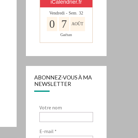
iCalendrier.fr
Vendredi - Sem.
32
0
7
AOÛT
Gaétan
ABONNEZ-VOUS À MA
NEWSLETTER
Votre nom
E-mail
*