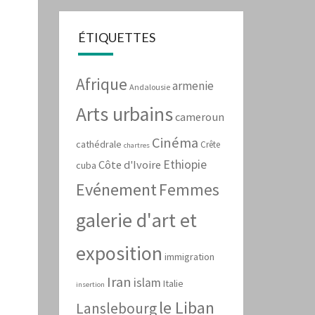
ÉTIQUETTES
Afrique
armenie
Andalousie
Arts urbains
cameroun
Cinéma
cathédrale
Crête
chartres
Ethiopie
Côte d'Ivoire
cuba
Evénement
Femmes
galerie d'art et
exposition
immigration
Iran
islam
Italie
insertion
le Liban
Lanslebourg