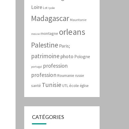
Loire
Lot
lycée
Madagascar
Mauritanie
orleans
montagne
meuse
Palestine
Paris;
patrimoine
photo
Pologne
profession
portugal
profession
Roumanie
russie
Tunisie
santé
école
UTL
église
CATÉGORIES