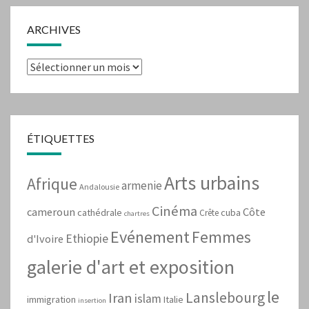
ARCHIVES
Archives
ÉTIQUETTES
Arts urbains
Afrique
armenie
Andalousie
Cinéma
cameroun
Côte
cathédrale
cuba
Crête
chartres
Evénement
Femmes
Ethiopie
d'Ivoire
galerie d'art et exposition
le
Lanslebourg
Iran
islam
immigration
Italie
insertion