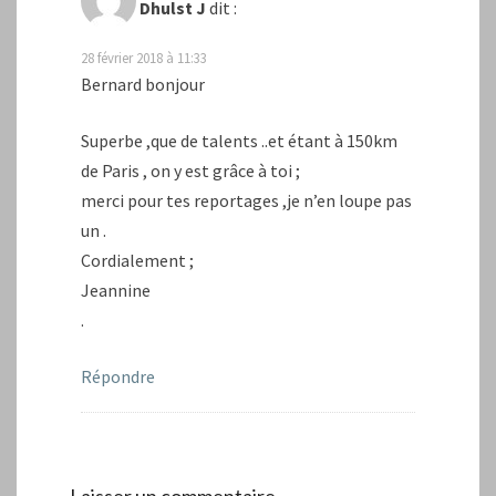
Dhulst J
dit :
28 février 2018 à 11:33
Bernard bonjour
Superbe ,que de talents ..et étant à 150km
de Paris , on y est grâce à toi ;
merci pour tes reportages ,je n’en loupe pas
un .
Cordialement ;
Jeannine
.
Répondre
Laisser un commentaire