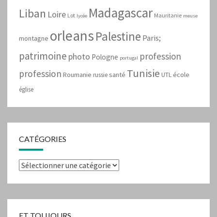
Madagascar
Liban
Loire
Lot
Mauritanie
lycée
meuse
orleans
Palestine
Paris;
montagne
patrimoine
profession
photo
Pologne
portugal
Tunisie
profession
Roumanie
santé
école
russie
UTL
église
CATÉGORIES
Catégories
ET TOUJOURS…