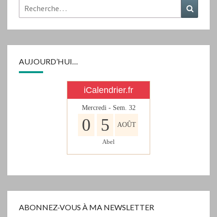
Rechercher :
Recher
AUJOURD’HUI…
iCalendrier.fr
Mercredi - Sem.
32
0
5
AOÛT
Abel
ABONNEZ-VOUS À MA NEWSLETTER