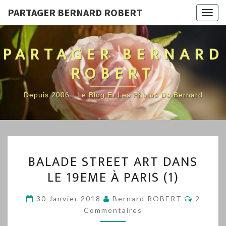
PARTAGER BERNARD ROBERT
Togg
navig
PARTAGER BERNARD
ROBERT
Depuis 2006…Le Blog Et Les Photos De Bernard
BALADE
BALADE STREET ART DANS
STREET
LE 19EME À PARIS (1)
ART
DANS
Commen
30 Janvier 2018
Bernard ROBERT
2
LE
Commentaires
19EME