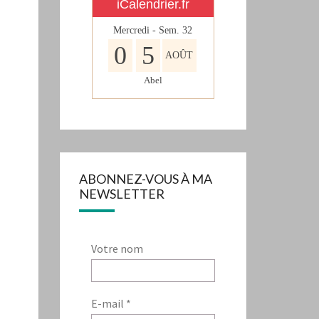
iCalendrier.fr
Mercredi - Sem.
32
0
5
AOÛT
Abel
ABONNEZ-VOUS À MA
NEWSLETTER
Votre nom
E-mail
*