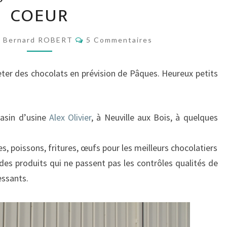
COEUR
LA
CHOCOLATERIE
Commentaires
DU
Bernard ROBERT
5 Commentaires
COEUR
eter des chocolats en prévision de Pâques. Heureux petits
sin d’usine
Alex Olivier
, à Neuville aux Bois, à quelques
s, poissons, fritures, œufs pour les meilleurs chocolatiers
s, des produits qui ne passent pas les contrôles qualités de
essants.