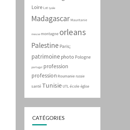
Loire
Lot
lycée
Madagascar
Mauritanie
orleans
montagne
meuse
Palestine
Paris;
patrimoine
photo
Pologne
profession
portugal
profession
Roumanie
russie
Tunisie
santé
école
UTL
église
CATÉGORIES