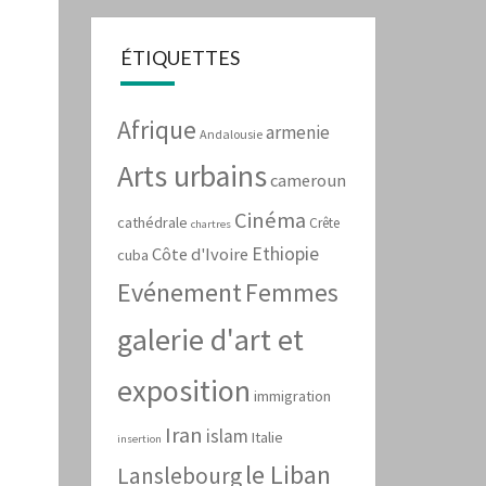
ÉTIQUETTES
Afrique
armenie
Andalousie
Arts urbains
cameroun
Cinéma
cathédrale
Crête
chartres
Ethiopie
Côte d'Ivoire
cuba
Evénement
Femmes
galerie d'art et
exposition
immigration
Iran
islam
Italie
insertion
le Liban
Lanslebourg