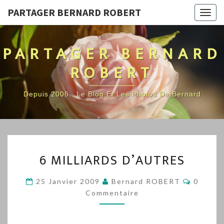
PARTAGER BERNARD ROBERT
Togg
navig
PARTAGER BERNARD
ROBERT
Depuis 2006…Le Blog Et Les Photos De Bernard
6
6 MILLIARDS D’AUTRES
MILLIARDS
D’AUTRES
Commen
25 Janvier 2009
Bernard ROBERT
0
Commentaire