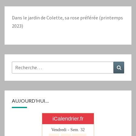
Dans le jardin de Colette, sa rose préférée (printemps
2023)
Rechercher :
Recher
AUJOURD’HUI…
iCalendrier.fr
Vendredi - Sem.
32