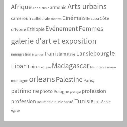
Arts urbains
Afrique
armenie
Andalousie
Cinéma
cameroun
Côte
cathédrale
cuba
Crête
chartres
Evénement
Femmes
Ethiopie
d'Ivoire
galerie d'art et exposition
le
Lanslebourg
Iran
islam
immigration
Italie
insertion
Madagascar
Liban
Loire
Lot
Mauritanie
lycée
meuse
orleans
Palestine
Paris;
montagne
patrimoine
profession
photo
Pologne
portugal
Tunisie
profession
Roumanie
santé
école
russie
UTL
église