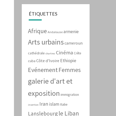
ÉTIQUETTES
Afrique
armenie
Andalousie
Arts urbains
cameroun
Cinéma
cathédrale
Crête
chartres
Ethiopie
Côte d'Ivoire
cuba
Evénement
Femmes
galerie d'art et
exposition
immigration
Iran
islam
Italie
insertion
le Liban
Lanslebourg