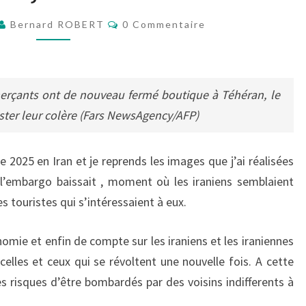
2026
Commentaires
Bernard ROBERT
0 Commentaire
merçants ont de nouveau fermé boutique à Téhéran, le
ter leur colère (Fars NewsAgency/AFP)
 2025 en Iran et je reprends les images que j’ai réalisées
 l’embargo baissait , moment où les iraniens semblaient
s touristes qui s’intéressaient à eux.
nomie et enfin de compte sur les iraniens et les iraniennes
celles et ceux qui se révoltent une nouvelle fois. A cette
les risques d’être bombardés par des voisins indifferents à