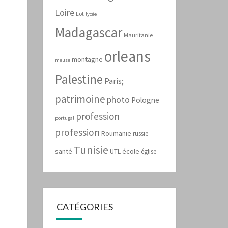
Loire
Lot
lycée
Madagascar
Mauritanie
orleans
montagne
meuse
Palestine
Paris;
patrimoine
photo
Pologne
profession
portugal
profession
Roumanie
russie
Tunisie
santé
école
UTL
église
CATÉGORIES