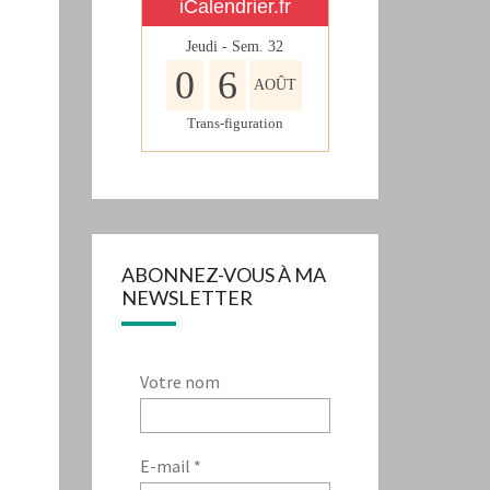
iCalendrier.fr
Jeudi - Sem.
32
0
6
AOÛT
Trans-figuration
ABONNEZ-VOUS À MA
NEWSLETTER
Votre nom
E-mail
*