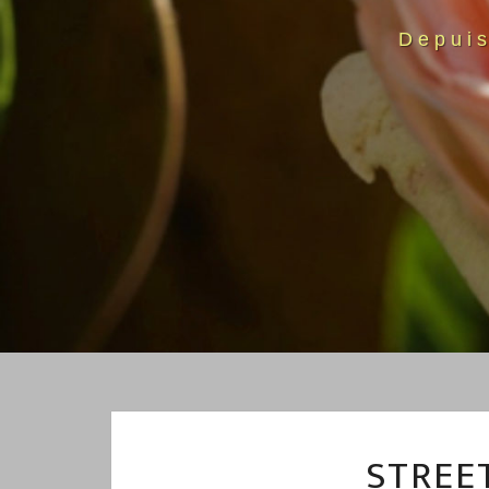
Depui
STREE