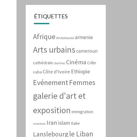
ÉTIQUETTES
Afrique
armenie
Andalousie
Arts urbains
cameroun
Cinéma
cathédrale
Crête
chartres
Ethiopie
Côte d'Ivoire
cuba
Evénement
Femmes
galerie d'art et
exposition
immigration
Iran
islam
Italie
insertion
le Liban
Lanslebourg