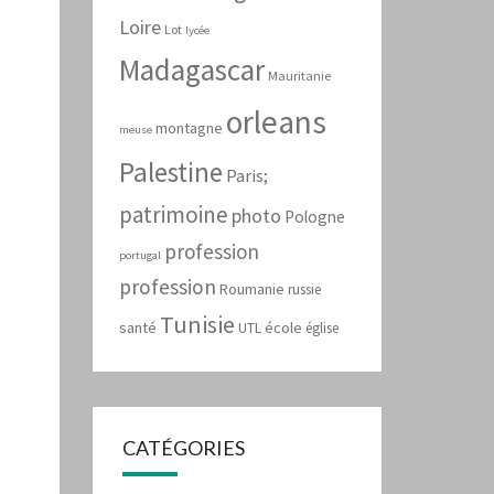
Loire
Lot
lycée
Madagascar
Mauritanie
orleans
montagne
meuse
Palestine
Paris;
patrimoine
photo
Pologne
profession
portugal
profession
Roumanie
russie
Tunisie
santé
école
UTL
église
CATÉGORIES