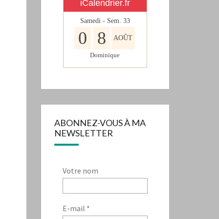
iCalendrier.fr
Samedi - Sem.
33
0
8
AOÛT
Dominique
ABONNEZ-VOUS À MA
NEWSLETTER
Votre nom
E-mail
*