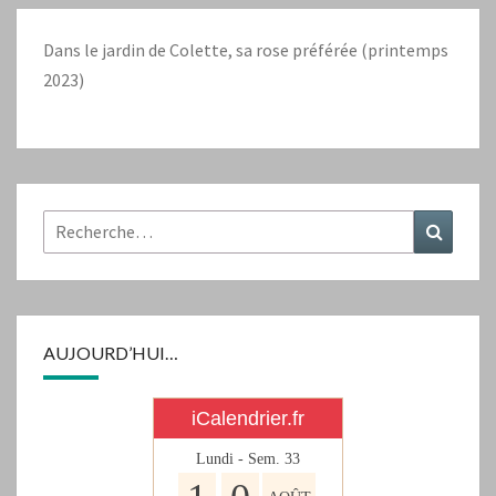
Dans le jardin de Colette, sa rose préférée (printemps
2023)
Rechercher :
Recher
AUJOURD’HUI…
iCalendrier.fr
Lundi - Sem.
33