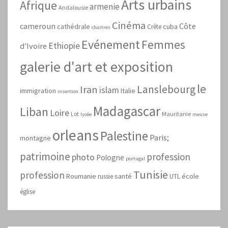
Arts urbains
Afrique
armenie
Andalousie
Cinéma
cameroun
Côte
cathédrale
cuba
Crête
chartres
Evénement
Femmes
Ethiopie
d'Ivoire
galerie d'art et exposition
le
Lanslebourg
Iran
islam
immigration
Italie
insertion
Madagascar
Liban
Loire
Lot
Mauritanie
lycée
meuse
orleans
Palestine
Paris;
montagne
patrimoine
profession
photo
Pologne
portugal
Tunisie
profession
Roumanie
santé
école
russie
UTL
église