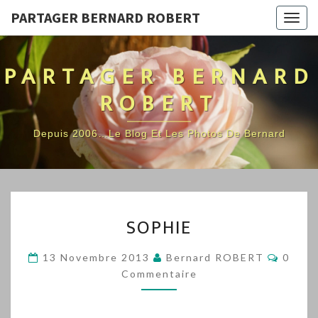
PARTAGER BERNARD ROBERT
Togg
navig
PARTAGER BERNARD
ROBERT
Depuis 2006…Le Blog Et Les Photos De Bernard
SOPHIE
SOPHIE
Comme
13 Novembre 2013
Bernard ROBERT
0
Commentaire