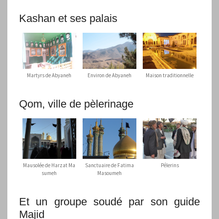
Kashan et ses palais
Martyrs de Abyaneh
Environ de Abyaneh
Maison traditionnelle
Qom, ville de pèlerinage
Mausolée de Harzat Ma
Sanctuaire de Fatima
Pélerins
sumeh
Masoumeh
Et un groupe soudé par son guide
Majid