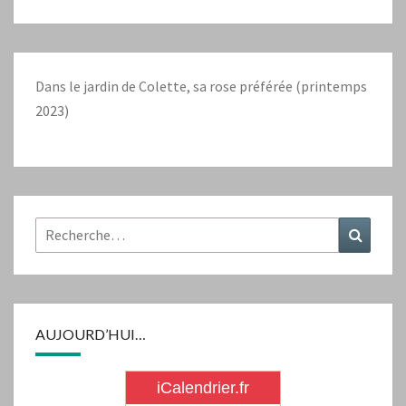
Dans le jardin de Colette, sa rose préférée (printemps
2023)
Rechercher :
Recher
AUJOURD’HUI…
iCalendrier.fr