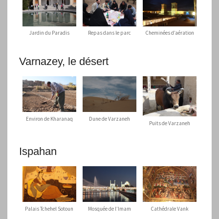
Jardin du Paradis
Repas dans le parc
Cheminées d’aération
Varnazey, le désert
Environ de Kharanaq
Dune de Varzaneh
Puits de Varzaneh
Ispahan
Palais Tchehel Sotoun
Mosquée de l’Imam
Cathédrale Vank