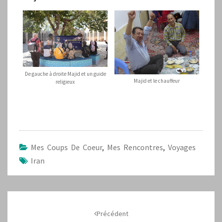
De gauche à droite Majid et un guide
Majid et le chauffeur
religieux
Mes Coups De Coeur
,
Mes Rencontres
,
Voyages
Iran
Navigation
d'article
Précédent