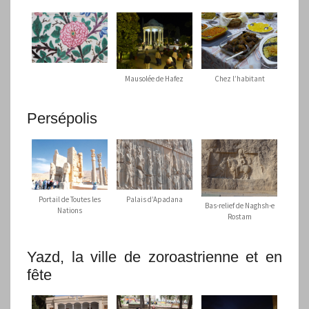
Mausolée de Hafez
Chez l’habitant
Persépolis
Portail de Toutes les
Palais d’Apadana
Bas-relief de Naghsh-e
Nations
Rostam
Yazd, la ville de zoroastrienne et en
fête