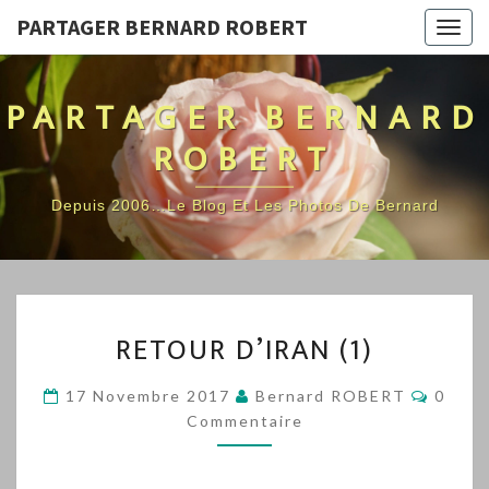
PARTAGER BERNARD ROBERT
Togg
navig
PARTAGER BERNARD
ROBERT
Depuis 2006…Le Blog Et Les Photos De Bernard
RETOUR
RETOUR D’IRAN (1)
D’IRAN
(1)
Comme
17 Novembre 2017
Bernard ROBERT
0
Commentaire