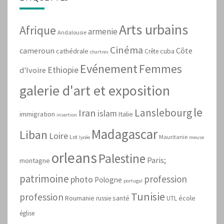
Arts urbains
Afrique
armenie
Andalousie
Cinéma
cameroun
Côte
cathédrale
cuba
Crête
chartres
Evénement
Femmes
Ethiopie
d'Ivoire
galerie d'art et exposition
le
Lanslebourg
Iran
islam
immigration
Italie
insertion
Madagascar
Liban
Loire
Lot
Mauritanie
lycée
meuse
orleans
Palestine
Paris;
montagne
patrimoine
profession
photo
Pologne
portugal
Tunisie
profession
Roumanie
santé
école
russie
UTL
église