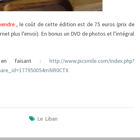
 vendre
, le coût de cette édition est de 75 euros (prix de
ernet plus l’envoi). En bonus un DVD de photos et l’intégral
r en faisant :
http://www.picsmile.com/index.php?
hare_id=177950054mNR0CTX
Le Liban