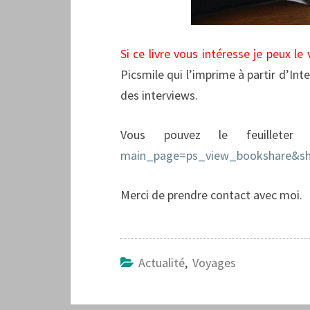
Si ce livre vous intéresse je peux le
Picsmile qui l’imprime à partir d’Int
des interviews.
Vous pouvez le feuillete
main_page=ps_view_bookshare&s
Merci de prendre contact avec moi.
Actualité
,
Voyages