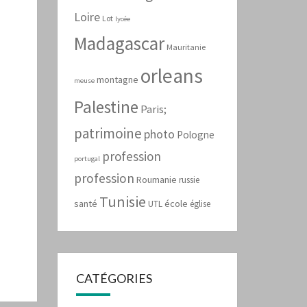
Loire
Lot
lycée
Madagascar
Mauritanie
orleans
montagne
meuse
Palestine
Paris;
patrimoine
photo
Pologne
profession
portugal
profession
Roumanie
russie
Tunisie
santé
école
UTL
église
CATÉGORIES