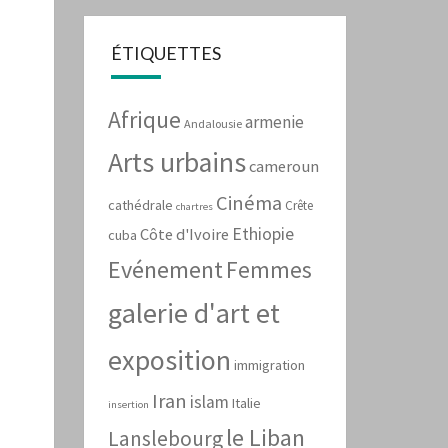
ÉTIQUETTES
Afrique
armenie
Andalousie
Arts urbains
cameroun
Cinéma
cathédrale
Crête
chartres
Ethiopie
Côte d'Ivoire
cuba
Evénement
Femmes
galerie d'art et
exposition
immigration
Iran
islam
Italie
insertion
le Liban
Lanslebourg