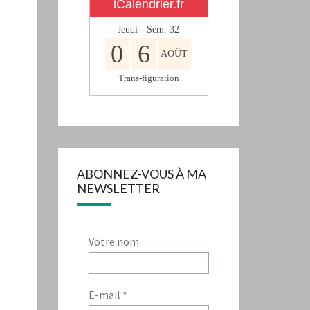
iCalendrier.fr
Jeudi - Sem.
32
0
6
AOÛT
Trans-figuration
ABONNEZ-VOUS À MA
NEWSLETTER
Votre nom
E-mail
*