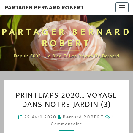
PARTAGER BERNARD ROBERT
Togg
navig
PARTAGER BERNARD
ROBERT
Depuis 2006…Le Blog Et Les Photos De Bernard
PRINTEMPS
PRINTEMPS 2020… VOYAGE
2020…
DANS NOTRE JARDIN (3)
VOYAGE
DANS
Commenta
29 Avril 2020
Bernard ROBERT
1
NOTRE
Commentaire
JARDIN