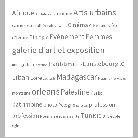
Arts urbains
Afrique
armenie
Andalousie
Cinéma
cameroun
Côte
cathédrale
cuba
Crête
chartres
Evénement
Femmes
Ethiopie
d'Ivoire
galerie d'art et exposition
le
Lanslebourg
Iran
islam
immigration
Italie
insertion
Madagascar
Liban
Loire
Lot
Mauritanie
lycée
meuse
orleans
Palestine
Paris;
montagne
patrimoine
profession
photo
Pologne
portugal
Tunisie
profession
Roumanie
santé
école
russie
UTL
église