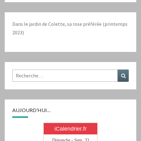
Dans le jardin de Colette, sa rose préférée (printemps
2023)
Rechercher :
Recher
AUJOURD’HUI…
iCalendrier.fr
Dimanche - Sem.
33