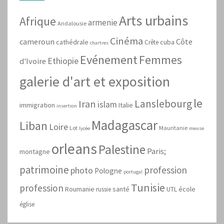
Arts urbains
Afrique
armenie
Andalousie
Cinéma
cameroun
Côte
cathédrale
cuba
Crête
chartres
Evénement
Femmes
Ethiopie
d'Ivoire
galerie d'art et exposition
le
Lanslebourg
Iran
islam
immigration
Italie
insertion
Madagascar
Liban
Loire
Lot
Mauritanie
lycée
meuse
orleans
Palestine
Paris;
montagne
patrimoine
profession
photo
Pologne
portugal
Tunisie
profession
Roumanie
santé
école
russie
UTL
église