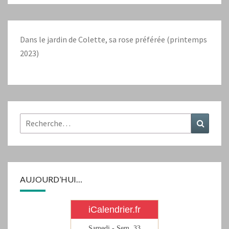
Dans le jardin de Colette, sa rose préférée (printemps
2023)
Rechercher :
Recher
AUJOURD’HUI…
iCalendrier.fr
Samedi - Sem.
33