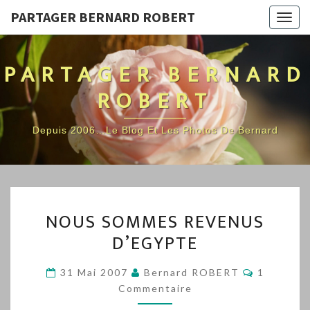
PARTAGER BERNARD ROBERT
Togg
navig
PARTAGER BERNARD
ROBERT
Depuis 2006…Le Blog Et Les Photos De Bernard
NOUS
NOUS SOMMES REVENUS
SOMMES
D’EGYPTE
REVENUS
D’EGYPTE
Commenta
31 Mai 2007
Bernard ROBERT
1
Commentaire