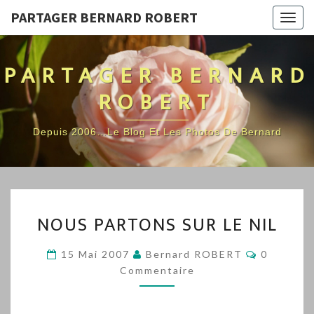
PARTAGER BERNARD ROBERT
Togg
navig
PARTAGER BERNARD
ROBERT
Depuis 2006…Le Blog Et Les Photos De Bernard
NOUS
NOUS PARTONS SUR LE NIL
PARTONS
SUR
Commenta
15 Mai 2007
Bernard ROBERT
0
LE
Commentaire
NIL