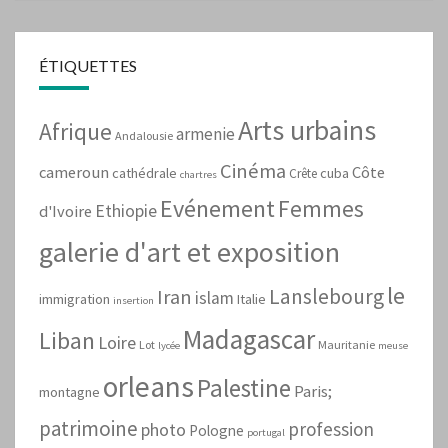
ÉTIQUETTES
Arts urbains
Afrique
armenie
Andalousie
Cinéma
cameroun
Côte
cathédrale
cuba
Crête
chartres
Evénement
Femmes
Ethiopie
d'Ivoire
galerie d'art et exposition
le
Lanslebourg
Iran
islam
immigration
Italie
insertion
Madagascar
Liban
Loire
Lot
Mauritanie
lycée
meuse
orleans
Palestine
Paris;
montagne
patrimoine
profession
photo
Pologne
portugal