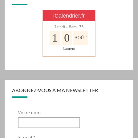
iCalendrier.fr
Lundi - Sem.
33
1
0
AOÛT
Laurent
ABONNEZ-VOUS À MA NEWSLETTER
Votre nom
E-mail
*