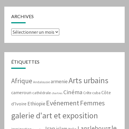
ARCHIVES
Archives
ÉTIQUETTES
Arts urbains
Afrique
armenie
Andalousie
Cinéma
cameroun
Côte
cathédrale
cuba
Crête
chartres
Evénement
Femmes
Ethiopie
d'Ivoire
galerie d'art et exposition
le
Lanslebourg
Iran
islam