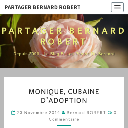
PARTAGER BERNARD ROBERT
Togg
navig
PARTAGER BERNARD
ROBERT
Depuis 2006…Le Blog Et Les Photos De Bernard
MONIQUE,
MONIQUE, CUBAINE
CUBAINE
D’ADOPTION
D’ADOPTION
Comme
23 Novembre 2014
Bernard ROBERT
0
Commentaire