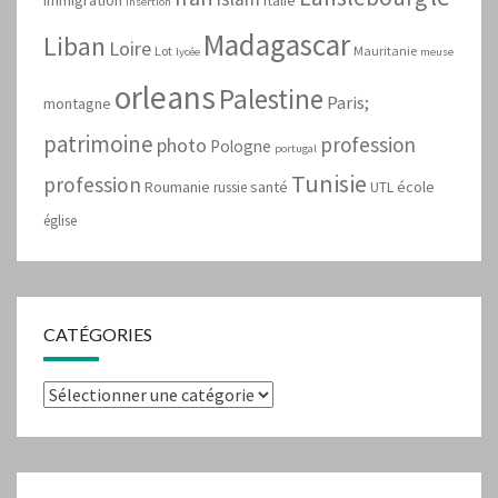
immigration
Italie
insertion
Madagascar
Liban
Loire
Lot
Mauritanie
lycée
meuse
orleans
Palestine
Paris;
montagne
patrimoine
profession
photo
Pologne
portugal
Tunisie
profession
Roumanie
santé
école
russie
UTL
église
CATÉGORIES
Catégories