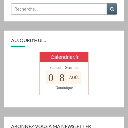
Rechercher :
Recher
AUJOURD’HUI…
iCalendrier.fr
Samedi - Sem.
33
0
8
AOÛT
Dominique
ABONNEZ-VOUS À MA NEWSLETTER