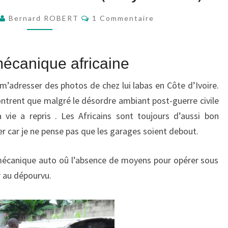
CÔTE
Commentaires
Bernard ROBERT
1 Commentaire
D’IVOIRE
(MI
JUILLET)
mécanique africaine
e m’adresser des photos de chez lui labas en Côte d’Ivoire.
ntrent que malgré le désordre ambiant post-guerre civile
la vie a repris . Les Africains sont toujours d’aussi bon
ler car je ne pense pas que les garages soient debout.
 mécanique auto oû l’absence de moyens pour opérer sous
r au dépourvu.