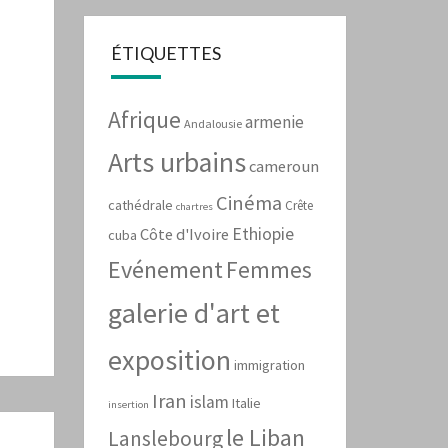
ÉTIQUETTES
Afrique
armenie
Andalousie
Arts urbains
cameroun
Cinéma
cathédrale
Crête
chartres
Ethiopie
Côte d'Ivoire
cuba
Evénement
Femmes
galerie d'art et
exposition
immigration
Iran
islam
Italie
insertion
le Liban
Lanslebourg