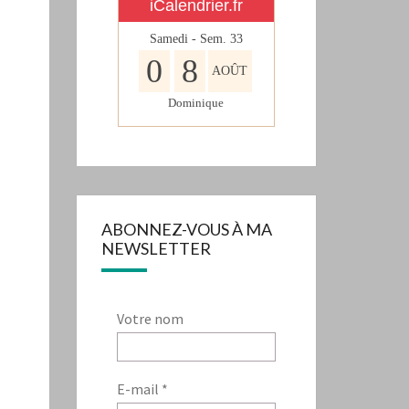
iCalendrier.fr
Samedi - Sem.
33
0
8
AOÛT
Dominique
ABONNEZ-VOUS À MA
NEWSLETTER
Votre nom
E-mail
*