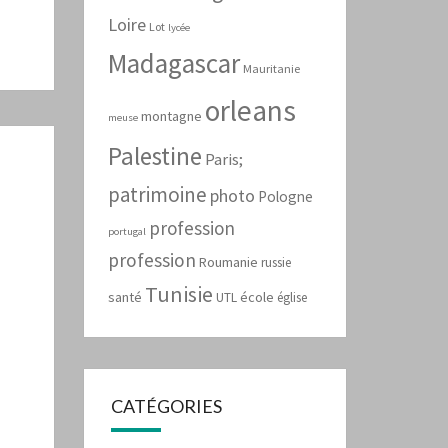
Loire
Lot
lycée
Madagascar
Mauritanie
orleans
montagne
meuse
Palestine
Paris;
patrimoine
photo
Pologne
profession
portugal
profession
Roumanie
russie
Tunisie
santé
école
UTL
église
CATÉGORIES