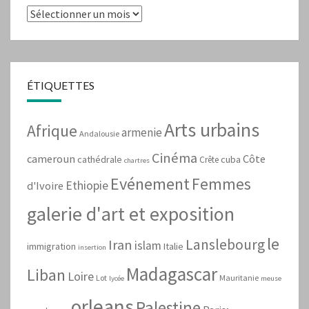
Archives
ÉTIQUETTES
Arts urbains
Afrique
armenie
Andalousie
Cinéma
cameroun
Côte
cathédrale
cuba
Crête
chartres
Evénement
Femmes
Ethiopie
d'Ivoire
galerie d'art et exposition
le
Lanslebourg
Iran
islam
immigration
Italie
insertion
Madagascar
Liban
Loire
Lot
Mauritanie
lycée
meuse
orleans
Palestine