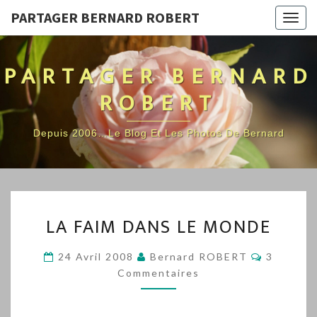
PARTAGER BERNARD ROBERT
Togg
navig
PARTAGER BERNARD
ROBERT
Depuis 2006…Le Blog Et Les Photos De Bernard
LA
LA FAIM DANS LE MONDE
FAIM
DANS
Commenta
24 Avril 2008
Bernard ROBERT
3
LE
Commentaires
MONDE