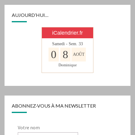
AUJOURD’HUI…
iCalendrier.fr
Samedi - Sem.
33
0
8
AOÛT
Dominique
ABONNEZ-VOUS À MA NEWSLETTER
Votre nom