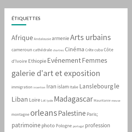
ÉTIQUETTES
Arts urbains
Afrique
armenie
Andalousie
Cinéma
cameroun
Côte
cathédrale
cuba
Crête
chartres
Evénement
Femmes
Ethiopie
d'Ivoire
galerie d'art et exposition
le
Lanslebourg
Iran
islam
immigration
Italie
insertion
Madagascar
Liban
Loire
Lot
Mauritanie
lycée
meuse
orleans
Palestine
Paris;
montagne
patrimoine
profession
photo
Pologne
portugal