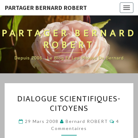
PARTAGER BERNARD ROBERT
Togg
navig
PARTAGER BERNARD
ROBERT
Depuis 2006…Le Blog Et Les Photos De Bernard
DIALOGUE
DIALOGUE SCIENTIFIQUES-
SCIENTIFIQUES-
CITOYENS
CITOYENS
Comment
29 Mars 2008
Bernard ROBERT
4
Commentaires