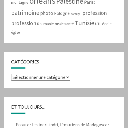
orleans
Palestine
Paris;
montagne
patrimoine
profession
photo
Pologne
portugal
Tunisie
profession
Roumanie
santé
école
russie
UTL
église
CATÉGORIES
Catégories
ET TOUJOURS…
Ecouter les indri-indri, lémuriens de Madagascar