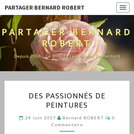
PARTAGER BERNARD ROBERT
Togg
navig
PARTAGER BERNARD
ROBERT
Depuis 2006…Le Blog Et Les Photos De Bernard
DES
DES PASSIONNÉS DE
PASSIONNÉS
PEINTURES
DE
PEINTURES
Commenta
24 Juin 2017
Bernard ROBERT
0
Commentaire