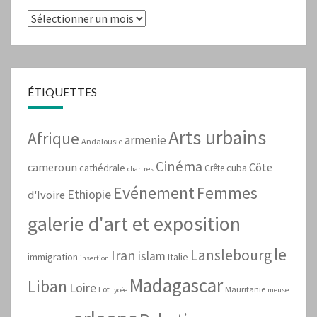
Archives
ÉTIQUETTES
Arts urbains
Afrique
armenie
Andalousie
Cinéma
cameroun
Côte
cathédrale
cuba
Crête
chartres
Evénement
Femmes
Ethiopie
d'Ivoire
galerie d'art et exposition
le
Lanslebourg
Iran
islam
immigration
Italie
insertion
Madagascar
Liban
Loire
Lot
Mauritanie
lycée
meuse