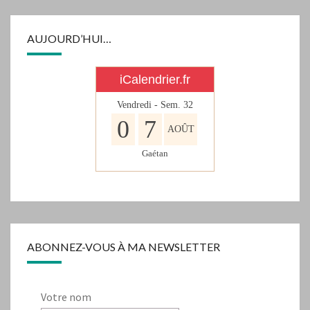
AUJOURD’HUI…
iCalendrier.fr
Vendredi - Sem.
32
0
7
AOÛT
Gaétan
ABONNEZ-VOUS À MA NEWSLETTER
Votre nom