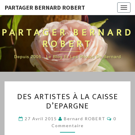
PARTAGER BERNARD ROBERT
Togg
navig
PARTAGER BERNARD
ROBERT
Depuis 2006…Le Blog Et Les Photos De Bernard
DES
DES ARTISTES À LA CAISSE
ARTISTES
D’EPARGNE
À
LA
Commenta
27 Avril 2015
Bernard ROBERT
0
CAISSE
Commentaire
D’EPARGNE