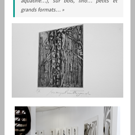
aquatine…), sur bois, lino… petits et
grands formats… »