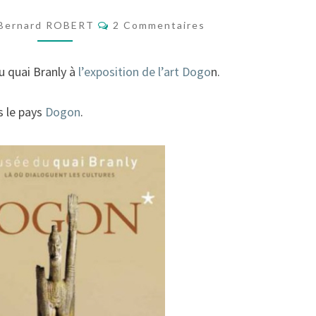
PARIS-
Commentaires
Bernard ROBERT
2 Commentaires
BANDIAGARA
u quai Branly à
l’exposition de l’art Dogo
n.
s le pays
Dogon
.