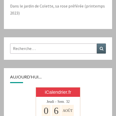
Dans le jardin de Colette, sa rose préférée (printemps
2023)
Rechercher :
Recher
AUJOURD’HUI…
iCalendrier.fr
Jeudi - Sem.
32
0
6
AOÛT