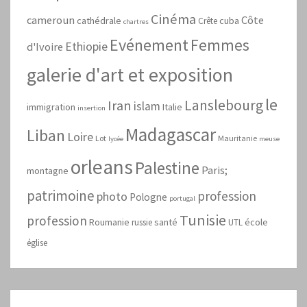
Cinéma
cameroun
Côte
cathédrale
cuba
Crête
chartres
Evénement
Femmes
Ethiopie
d'Ivoire
galerie d'art et exposition
le
Lanslebourg
Iran
islam
immigration
Italie
insertion
Madagascar
Liban
Loire
Lot
Mauritanie
lycée
meuse
orleans
Palestine
Paris;
montagne
patrimoine
profession
photo
Pologne
portugal
Tunisie
profession
Roumanie
santé
école
russie
UTL
église