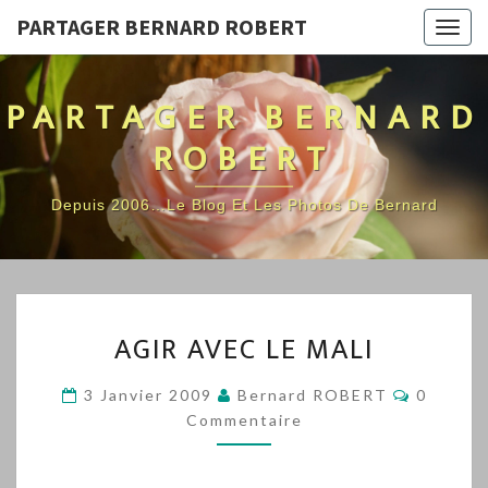
PARTAGER BERNARD ROBERT
Togg
navig
PARTAGER BERNARD
ROBERT
Depuis 2006…Le Blog Et Les Photos De Bernard
AGIR
AGIR AVEC LE MALI
AVEC
LE
Comment
3 Janvier 2009
Bernard ROBERT
0
MALI
Commentaire