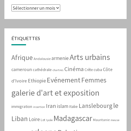
Archives
ÉTIQUETTES
Arts urbains
Afrique
armenie
Andalousie
Cinéma
cameroun
Côte
cathédrale
cuba
Crête
chartres
Evénement
Femmes
Ethiopie
d'Ivoire
galerie d'art et exposition
le
Lanslebourg
Iran
islam
immigration
Italie
insertion
Madagascar
Liban
Loire
Lot
Mauritanie
lycée
meuse