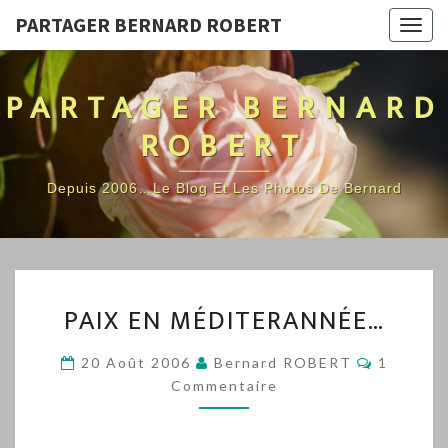
PARTAGER BERNARD ROBERT
Togg
navig
PARTAGER BERNARD
ROBERT
Depuis 2006…Le Blog Et Les Photos De Bernard
PAIX
PAIX EN MÉDITERANNÉE…
EN
MÉDITERANNÉE…
Comment
20 Août 2006
Bernard ROBERT
1
Commentaire