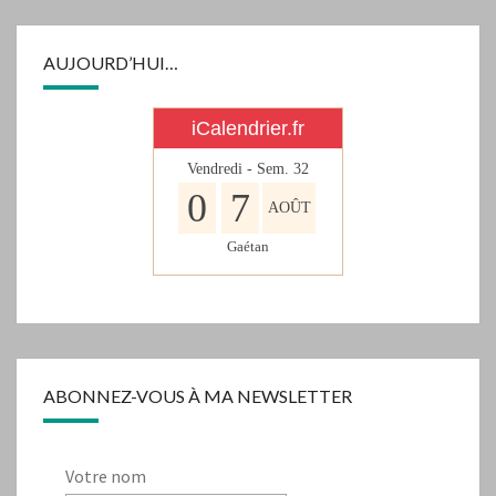
AUJOURD’HUI…
iCalendrier.fr
Vendredi - Sem.
32
0
7
AOÛT
Gaétan
ABONNEZ-VOUS À MA NEWSLETTER
Votre nom