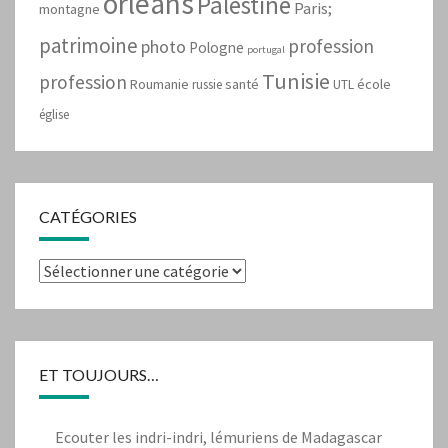
orleans
Palestine
Paris;
montagne
patrimoine
profession
photo
Pologne
portugal
Tunisie
profession
Roumanie
santé
école
russie
UTL
église
CATÉGORIES
Catégories
ET TOUJOURS…
Ecouter les indri-indri, lémuriens de Madagascar