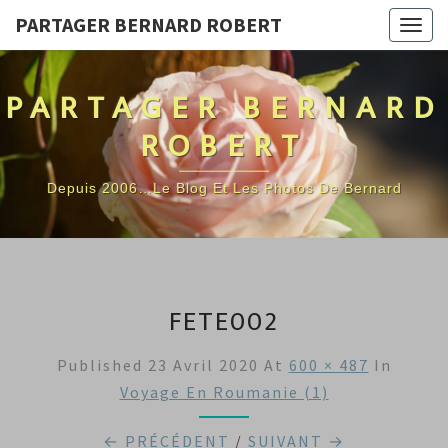
PARTAGER BERNARD ROBERT
Togg
navig
PARTAGER BERNARD
ROBERT
Depuis 2006…Le Blog Et Les Photos De Bernard
FETE002
Published
23 Avril 2020
At
600 × 487
In
Voyage En Roumanie (1)
← PRÉCÉDENT
/
SUIVANT →