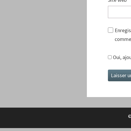
Enregis
commen
Oui, ajou
©