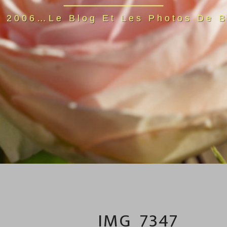
s 2006…Le Blog Et Les Photos De B
IMG_7347