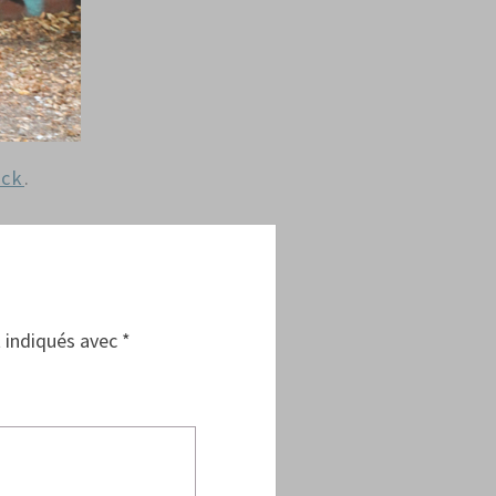
ack
.
 indiqués avec
*