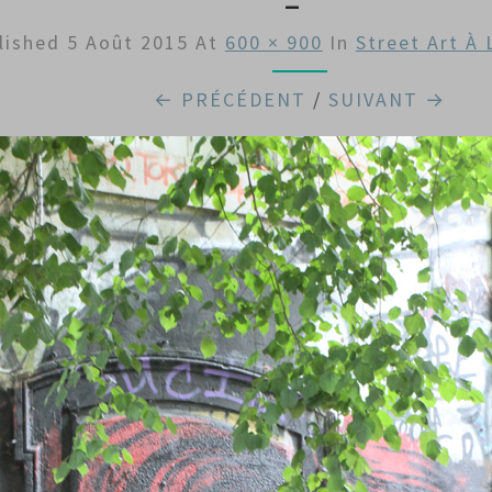
lished
5 Août 2015
At
600 × 900
In
Street Art À 
← PRÉCÉDENT
/
SUIVANT →