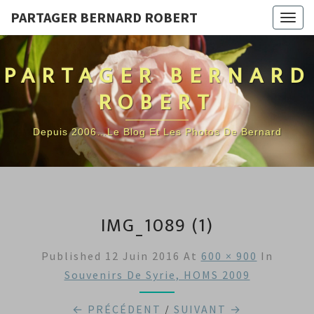
PARTAGER BERNARD ROBERT
Togg
navig
PARTAGER BERNARD
ROBERT
Depuis 2006…Le Blog Et Les Photos De Bernard
IMG_1089 (1)
Published
12 Juin 2016
At
600 × 900
In
Souvenirs De Syrie, HOMS 2009
← PRÉCÉDENT
/
SUIVANT →