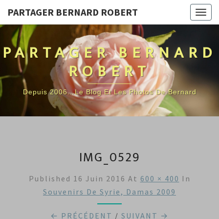
PARTAGER BERNARD ROBERT
Togg
navig
PARTAGER BERNARD
ROBERT
Depuis 2006…Le Blog Et Les Photos De Bernard
IMG_0529
Published
16 Juin 2016
At
600 × 400
In
Souvenirs De Syrie, Damas 2009
← PRÉCÉDENT
/
SUIVANT →