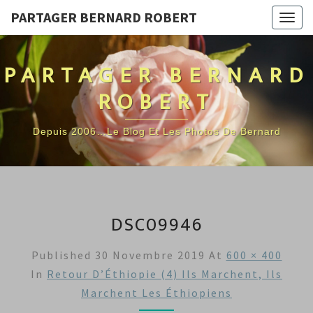
PARTAGER BERNARD ROBERT
Togg
navig
PARTAGER BERNARD
ROBERT
Depuis 2006…Le Blog Et Les Photos De Bernard
DSC09946
Published
30 Novembre 2019
At
600 × 400
In
Retour D’Éthiopie (4) Ils Marchent, Ils
Marchent Les Éthiopiens