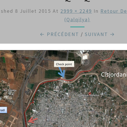
ished
8 Juillet 2015
At
2999 × 2249
In
Retour De
(Qalqilya)
← PRÉCÉDENT
/
SUIVANT →