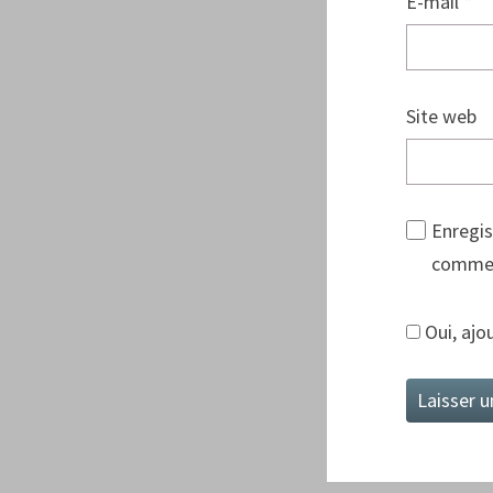
E-mail
*
Site web
Enregis
commen
Oui, ajou