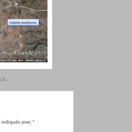
ack
.
 indiqués avec
*