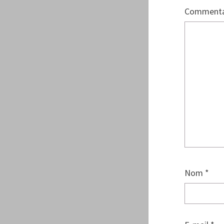
Commenta
Nom
*