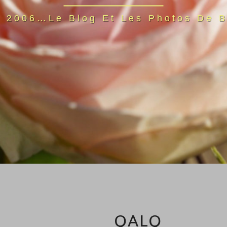
s 2006…Le Blog Et Les Photos De B
QALQ