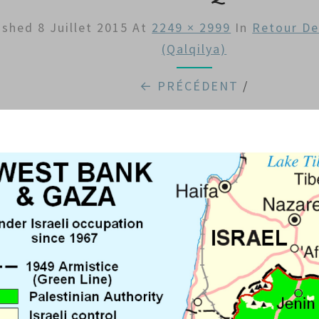
ished
8 Juillet 2015
At
2249 × 2999
In
Retour De
(Qalqilya)
← PRÉCÉDENT
/