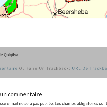
de Qalqilya
entaire
Ou Faire Un Trackback:
URL De Trackb
r un commentaire
sse e-mail ne sera pas publiée.
Les champs obligatoires sont