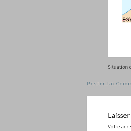
Situation 
Poster Un Comm
Laisse
Votre adre