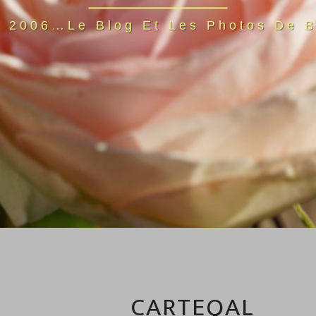
s 2006…Le Blog Et Les Photos De B
CARTEQAL