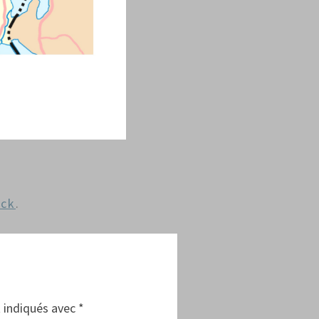
ack
.
 indiqués avec
*