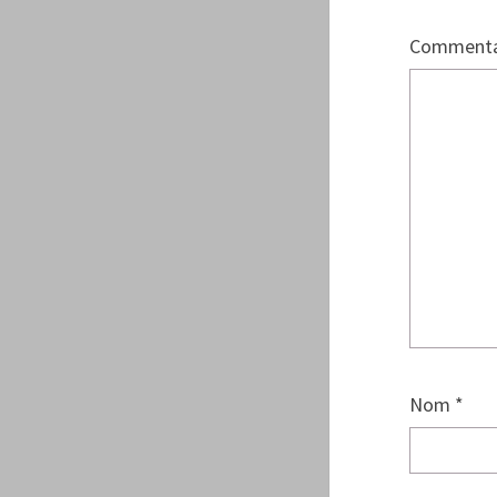
Commenta
Nom
*