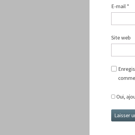
E-mail
*
Site web
Enregis
commen
Oui, ajou