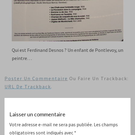
Qui est Ferdinand Desnos ? Un enfant de Pontlevoy, un
peintre…
Poster Un Commentaire
Ou Faire Un Trackback:
URL De Trackback
.
Laisser un commentaire
Votre adresse e-mail ne sera pas publiée.
Les champs
obligatoires sont indiqués avec
*