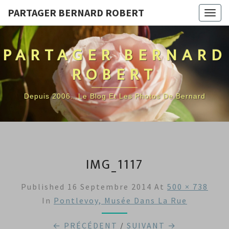
PARTAGER BERNARD ROBERT
Togg
navig
PARTAGER BERNARD
ROBERT
Depuis 2006…Le Blog Et Les Photos De Bernard
IMG_1117
Published
16 Septembre 2014
At
500 × 738
In
Pontlevoy, Musée Dans La Rue
← PRÉCÉDENT
/
SUIVANT →