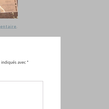
entaire
.
 indiqués avec
*