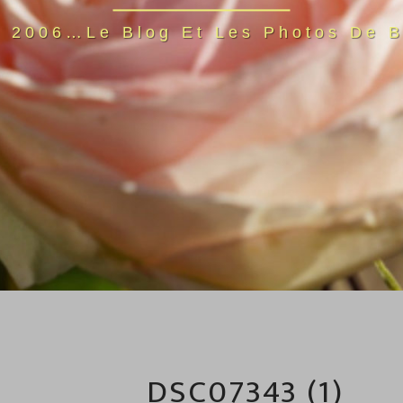
s 2006…Le Blog Et Les Photos De B
DSC07343 (1)