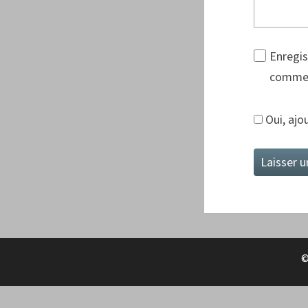
Enregis
commen
Oui, ajou
©