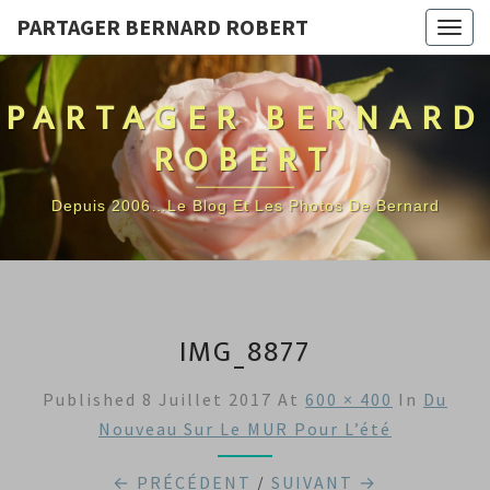
PARTAGER BERNARD ROBERT
Togg
navig
PARTAGER BERNARD
ROBERT
Depuis 2006…Le Blog Et Les Photos De Bernard
IMG_8877
Published
8 Juillet 2017
At
600 × 400
In
Du
Nouveau Sur Le MUR Pour L’été
← PRÉCÉDENT
/
SUIVANT →